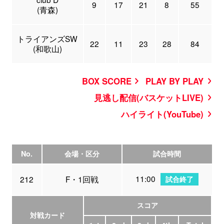
9
17
21
8
55
(青森)
トライアンズSW
22
11
23
28
84
(和歌山)
BOX SCORE
PLAY BY PLAY
見逃し配信(バスケットLIVE)
ハイライト(YouTube)
No.
会場・区分
試合時間
11:00
212
F・1回戦
試合終了
スコア
対戦カード