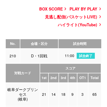
BOX SCORE
PLAY BY PLAY
見逃し配信(バスケットLIVE)
ハイライト(YouTube)
No.
会場・区分
試合時間
11:00
210
D・1回戦
試合終了
スコア
対戦カード
1st
2nd
3rd
4th
OT1
Total
岐阜ダークプリン
セス
21
14
18
9
3
65
(岐阜)