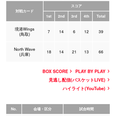
スコア
対戦カード
1st
2nd
3rd
4th
Total
境港Wings
7
14
6
12
39
(鳥取)
North Wave
18
14
21
13
66
(兵庫)
BOX SCORE
PLAY BY PLAY
見逃し配信(バスケットLIVE)
ハイライト(YouTube)
No.
会場・区分
試合時間