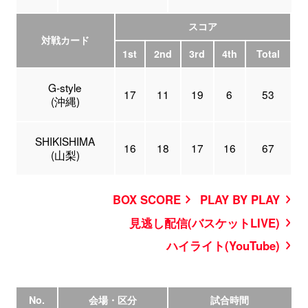
スコア
対戦カード
1st
2nd
3rd
4th
Total
G-style
17
11
19
6
53
(沖縄)
SHIKISHIMA
16
18
17
16
67
(山梨)
BOX SCORE
PLAY BY PLAY
見逃し配信(バスケットLIVE)
ハイライト(YouTube)
No.
会場・区分
試合時間