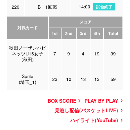
14:00
220
B・1回戦
試合終了
スコア
対戦カード
1st
2nd
3rd
4th
Total
秋田ノーザンハピ
ネッツU15女子
7
9
4
19
39
(秋田)
Sprite
23
10
13
13
59
(埼玉_1)
BOX SCORE
PLAY BY PLAY
見逃し配信(バスケットLIVE)
ハイライト(YouTube)