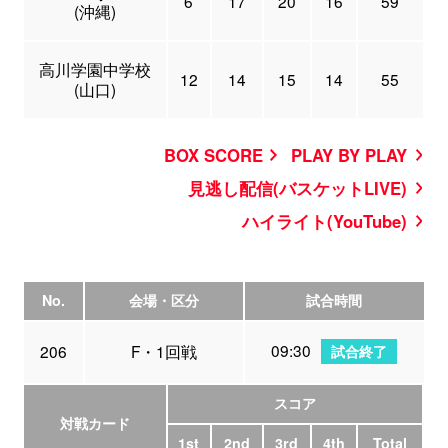
6
17
20
16
59
(沖縄)
高川学園中学校
12
14
15
14
55
(山口)
BOX SCORE
PLAY BY PLAY
見逃し配信(バスケットLIVE)
ハイライト(YouTube)
No.
会場・区分
試合時間
09:30
206
F・1回戦
試合終了
スコア
対戦カード
1st
2nd
3rd
4th
Total