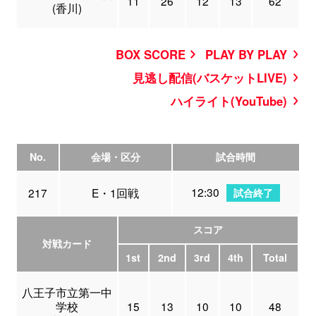
11
26
12
13
62
(香川)
BOX SCORE
PLAY BY PLAY
見逃し配信(バスケットLIVE)
ハイライト(YouTube)
No.
会場・区分
試合時間
12:30
217
E・1回戦
試合終了
スコア
対戦カード
1st
2nd
3rd
4th
Total
八王子市立第一中
学校
15
13
10
10
48