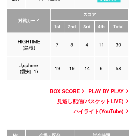
スコア
対戦カード
1st
2nd
3rd
4th
Total
HIGHTIME
7
8
4
11
30
(島根)
J,sphere
19
19
14
6
58
(愛知_1)
BOX SCORE
PLAY BY PLAY
見逃し配信(バスケットLIVE)
ハイライト(YouTube)
No.
会場・区分
試合時間