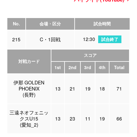
No.
会場・区分
試合時間
12:30
215
C・1回戦
試合終了
スコア
対戦カード
1st
2nd
3rd
4th
Total
伊那 GOLDEN
PHOENIX
13
21
19
18
71
(長野)
三遠ネオフェニッ
クスU15
13
23
11
19
66
(愛知_2)