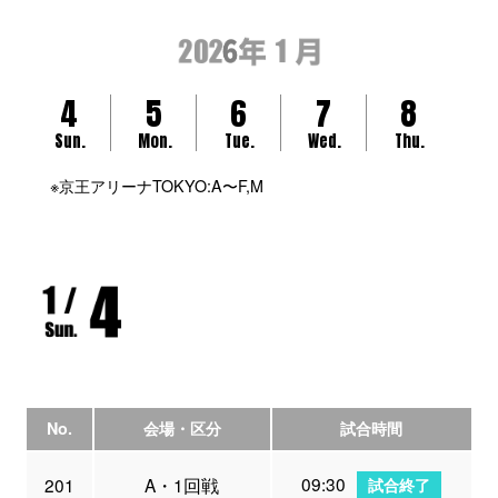
4
5
6
7
8
Sun.
Mon.
Tue.
Wed.
Thu.
※京王アリーナTOKYO:A〜F,M
No.
会場・区分
試合時間
09:30
201
A・1回戦
試合終了