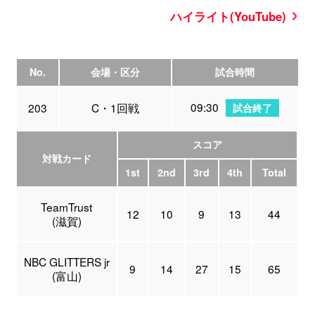
ハイライト(YouTube)
No.
会場・区分
試合時間
09:30
203
C・1回戦
試合終了
スコア
対戦カード
1st
2nd
3rd
4th
Total
TeamTrust
12
10
9
13
44
(滋賀)
NBC GLITTERS jr
9
14
27
15
65
(富山)