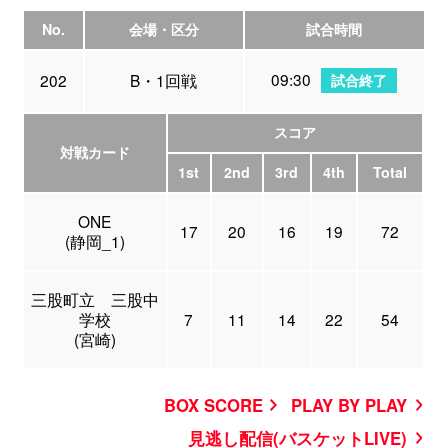
No.
会場・区分
試合時間
09:30
202
B・1回戦
試合終了
スコア
対戦カード
1st
2nd
3rd
4th
Total
ONE
17
20
16
19
72
(静岡_1)
三股町立 三股中
学校
7
11
14
22
54
(宮崎)
BOX SCORE
PLAY BY PLAY
見逃し配信(バスケットLIVE)