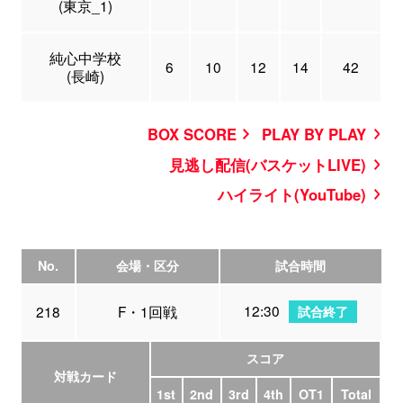
(東京_1)
純心中学校
6
10
12
14
42
(長崎)
BOX SCORE
PLAY BY PLAY
見逃し配信(バスケットLIVE)
ハイライト(YouTube)
No.
会場・区分
試合時間
12:30
218
F・1回戦
試合終了
スコア
対戦カード
1st
2nd
3rd
4th
OT1
Total