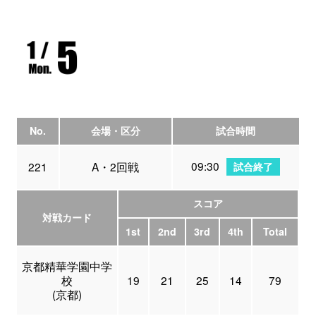
No.
会場・区分
試合時間
09:30
221
A・2回戦
試合終了
スコア
対戦カード
1st
2nd
3rd
4th
Total
京都精華学園中学
校
19
21
25
14
79
(京都)