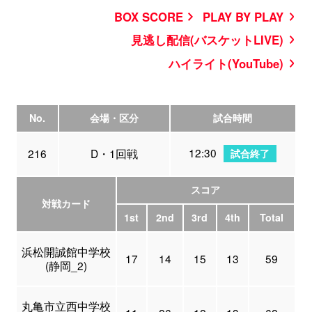
BOX SCORE
PLAY BY PLAY
見逃し配信(バスケットLIVE)
ハイライト(YouTube)
No.
会場・区分
試合時間
12:30
216
D・1回戦
試合終了
スコア
対戦カード
1st
2nd
3rd
4th
Total
浜松開誠館中学校
17
14
15
13
59
(静岡_2)
丸亀市立西中学校