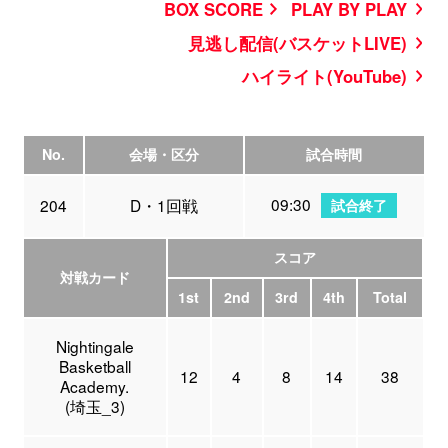
BOX SCORE
PLAY BY PLAY
見逃し配信(バスケットLIVE)
ハイライト(YouTube)
No.
会場・区分
試合時間
09:30
204
D・1回戦
試合終了
スコア
対戦カード
1st
2nd
3rd
4th
Total
Nightingale
Basketball
12
4
8
14
38
Academy.
(埼玉_3)