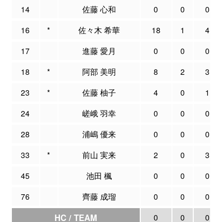
14
佐藤 心和
0
0
0
16
*
佐々木 希華
18
1
4
17
進藤 愛月
0
0
0
18
*
阿部 美明
8
2
3
23
*
佐藤 柚子
4
0
1
24
嵯峨 羽幸
0
0
0
28
浦嶋 優来
0
0
0
33
*
前山 実来
2
0
3
45
池田 楓
0
0
0
76
齊藤 成瑠
0
0
0
HC / TEAM
0
0
0