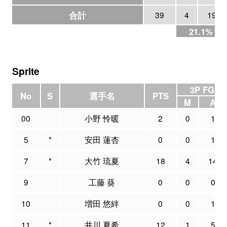
合計
39
4
19
21.1%
Sprite
3P FG
No
S
選手名
PTS
M
A
00
小野 怜暖
2
0
1
5
*
安田 蓮杏
0
0
1
7
*
大竹 琉夏
18
4
14
9
工藤 葵
0
0
0
10
増田 悠絆
0
0
1
11
*
井川 夏希
12
1
5