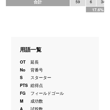
合計
59
6
34
17.6%
用語一覧
OT
延長
No
背番号
S
スターター
PTS
総得点
FG
フィールドゴール
M
成功数
A
試投数