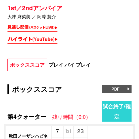
1st／2ndアンパイア
大津 麻菜美 ／ 岡﨑 慧介
ボックススコア
プレイ バイ プレイ
ボックススコア
PDF
試合終了/確
第4クォーター
定
残り時間（0:0）
1st
7
23
秋田ノーザンハピネ