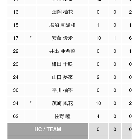
13
畑岡 柚花
0
0
2
15
塩沼 真陽和
1
0
1
17
*
安藤 優愛
10
1
6
22
井出 亜希菜
0
0
1
23
鎌田 千咲
0
0
0
24
山口 夢來
2
0
0
30
平川 柚寧
0
0
0
34
*
茂崎 風花
10
0
2
62
佐野 睦
4
0
0
HC / TEAM
0
0
0