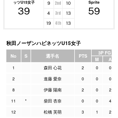
ッツU15女子
Sprite
2nd
9
10
39
59
3rd
4
13
4th
19
13
秋田ノーザンハピネッツU15女子
3P FG
No
S
選手名
PTS
M
A
1
森田 心花
2
0
0
2
進藤 愛奈
0
0
0
8
伊藤 陽南
2
0
2
11
*
柴田 杏奈
0
0
4
12
松橋 芙萌
3
1
2