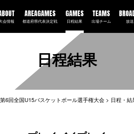
ABOUT
AREAGAMES
GAMES
TEAMS
BROA
大会情報
都道府県代表決定戦
日程結果
出場チーム
放送
日程結果
5年度 第6回全国U15バスケットボール選手権大会
日程・結