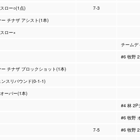
スロー○(1点)
7-3
ァー チナザ アシスト(1本)
ースロー×
チームディ
#6 牧野
ァー チナザ ブロックショット(1本)
スリバウンド(0-1-1)
ンオーバー(1本)
#4 林 2
#6 牧野
7-5
#6 牧野 