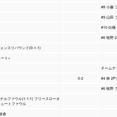
#8 小藤
#9 山田
#10 白
#6 牧野
ェンスリバウンド(0-1-1)
ュート×
チームディ
0-2
#4 林 2
#6 牧野 
ソナルファウル(1-1:1) フリースローオ
シュートファウル
 板倉