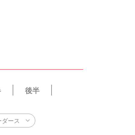
半
後半
ーダース