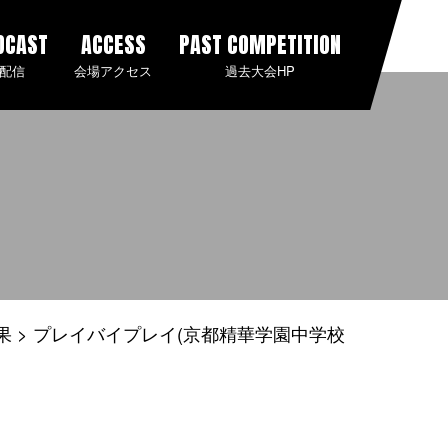
DCAST
ACCESS
PAST COMPETITION
配信
会場アクセス
過去大会HP
果
プレイバイプレイ(京都精華学園中学校