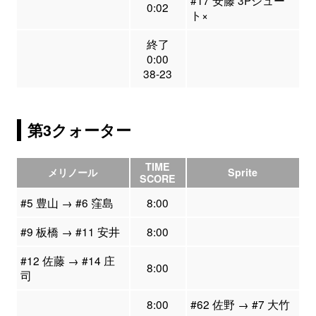
#17 安藤 3Pシュー
0:02
ト×
終了
0:00
38-23
第3クォーター
TIME
メリノール
Sprite
SCORE
#5 豊山 → #6 窪島
8:00
#9 板橋 → #11 安井
8:00
#12 佐藤 → #14 庄
8:00
司
8:00
#62 佐野 → #7 大竹