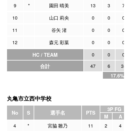
9
*
園田 晴美
13
3
7
10
山口 莉央
0
0
0
11
谷矢 渚
0
0
0
12
森元 彩葉
0
0
0
HC / TEAM
0
0
0
合計
47
6
34
17.6%
丸亀市立西中学校
3P FG
No
S
選手名
PTS
M
A
4
*
宮脇 雛乃
11
2
4