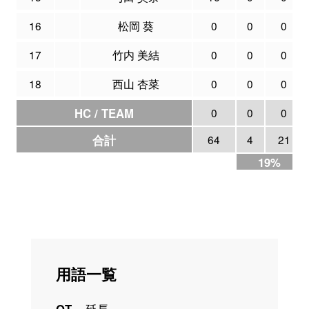
16
松岡 葵
0
0
0
17
竹内 美結
0
0
0
18
西山 杏菜
0
0
0
HC / TEAM
0
0
0
合計
64
4
21
19%
用語一覧
OT
延長