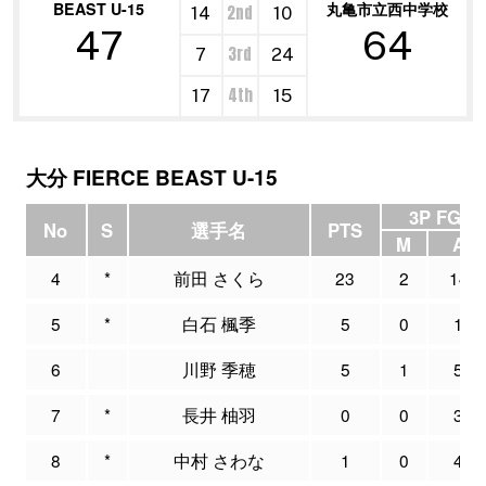
BEAST U-15
丸亀市立西中学校
2nd
14
10
47
64
3rd
7
24
4th
17
15
大分 FIERCE BEAST U-15
3P FG
No
S
選手名
PTS
M
A
4
*
前田 さくら
23
2
14
5
*
白石 楓季
5
0
1
6
川野 季穂
5
1
5
7
*
長井 柚羽
0
0
3
8
*
中村 さわな
1
0
4