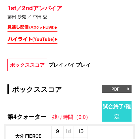
1st／2ndアンパイア
藤田 沙織 ／ 中田 愛
ボックススコア
プレイ バイ プレイ
ボックススコア
PDF
試合終了/確
第4クォーター
定
残り時間（0:0）
1st
9
15
大分 FIERCE