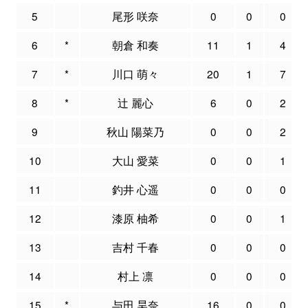
5
尾形 咲奈
0
0
0
6
*
朝倉 和奏
11
1
4
7
*
川口 萌々
20
1
7
8
*
辻 麗心
6
0
2
9
秋山 陽菜乃
0
0
2
10
大山 愛菜
0
0
1
11
釣井 心遥
0
0
0
12
漆原 柚希
0
0
1
13
吉村 千春
0
0
0
14
村上 凛
0
0
0
15
*
与田 昊奈
16
0
0