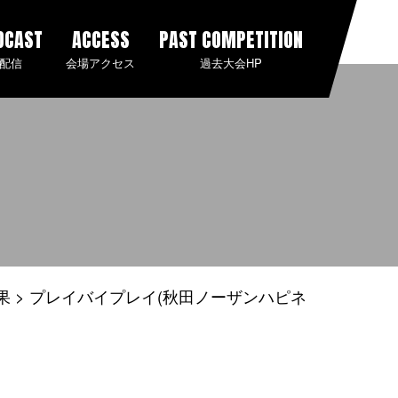
DCAST
ACCESS
PAST COMPETITION
配信
会場アクセス
過去大会HP
果
プレイバイプレイ(秋田ノーザンハピネ