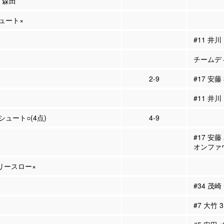
1 森田
シュート×
#11 井
チームディ
2-9
#17 安藤
#11 井川
Pシュート○(4点)
4-9
#17 安
オンファ
フリースロー×
#34 茂
#7 大竹