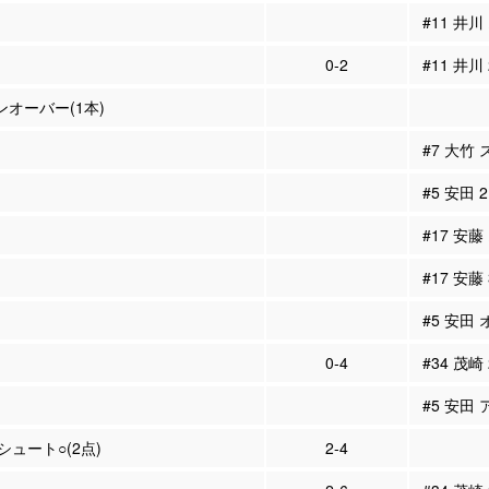
#11 井川
0-2
#11 井川
ーンオーバー(1本)
#7 大竹
#5 安田
#17 安藤
#17 安藤
#5 安田
0-4
#34 茂崎
#5 安田 
Pシュート○(2点)
2-4