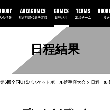
ABOUT
AREAGAMES
GAMES
TEAMS
BROA
大会情報
都道府県代表決定戦
日程結果
出場チーム
放送
日程結果
5年度 第6回全国U15バスケットボール選手権大会
日程・結