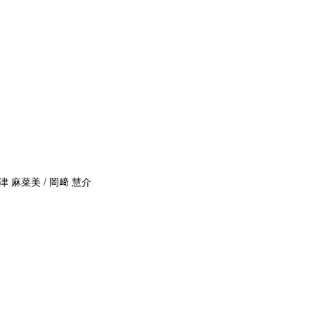
津 麻菜美 / 岡﨑 慧介