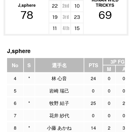
J,sphere
TRICKYS
2nd
22
10
78
69
3rd
19
23
4th
11
15
J,sphere
3P FG
No
S
選手名
PTS
M
A
4
*
林 心音
24
0
0
5
岩崎 瑞己
0
0
0
6
*
牧野 結子
25
0
2
7
花井 紗代
0
0
0
8
*
小藤 あかね
14
2
3