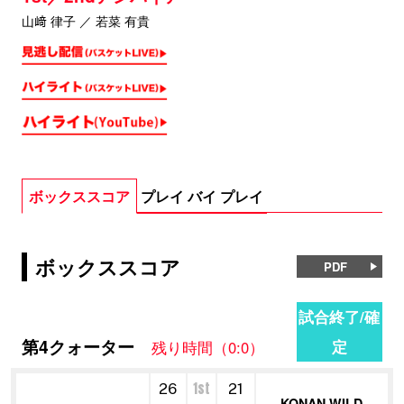
山﨑 律子 ／ 若菜 有貴
ボックススコア
プレイ バイ プレイ
ボックススコア
PDF
試合終了/確
第4クォーター
定
残り時間（0:0）
1st
26
21
KONAN WILD