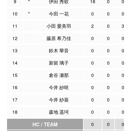
9
*
伊田 秀歌
18
0
0
10
*
今田 一花
0
0
0
11
小田 愛美羽
2
0
3
12
藤原 希乃佳
0
0
0
13
鈴木 華音
0
0
0
14
新留 璃子
0
0
0
15
倉谷 瀬那
0
0
0
16
今井 紗咲
0
0
0
17
今井 紗葵
0
0
0
18
森地 遥珂
0
0
0
HC / TEAM
0
0
0