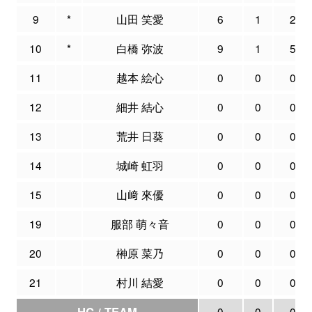
9
*
山田 笑愛
6
1
2
10
*
白橋 弥波
9
1
5
11
越本 絵心
0
0
0
12
細井 結心
0
0
0
13
荒井 日葵
0
0
0
14
城崎 虹羽
0
0
0
15
山﨑 來優
0
0
0
19
服部 萌々音
0
0
0
20
榊原 菜乃
0
0
0
21
村川 結愛
0
0
0
HC / TEAM
0
0
0