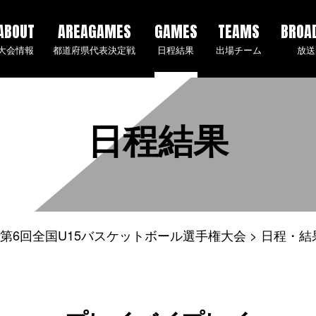
ABOUT
AREAGAMES
GAMES
TEAMS
BROA
大会情報
都道府県代表決定戦
日程結果
出場チーム
放送
日程結果
5年度 第6回全国U15バスケットボール選手権大会
日程・結