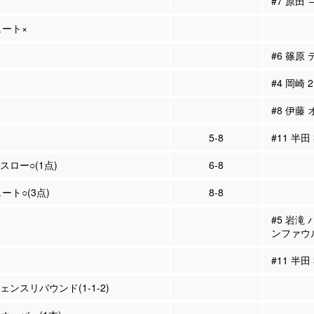
#7 原田 
ュート×
#6 篠原
#4 岡崎
#8 伊藤
5-8
#11 半田
スロー○(1点)
6-8
ュート○(3点)
8-8
#5 岩滝
ンファウ
#11 半田
ェンスリバウンド(1-1-2)