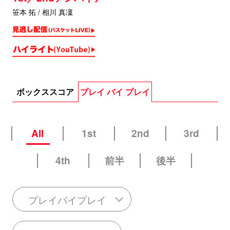
笹本 拓 / 相川 真凜
ボックススコア
プレイ バイ プレイ
All
1st
2nd
3rd
4th
前半
後半
プレイバイプレイ