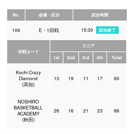
No.
会場・区分
試合時間
15:30
109
E・1回戦
試合終了
スコア
対戦カード
1st
2nd
3rd
4th
Total
Kochi Crazy
Diamond
13
19
11
17
60
(高知)
NOSHIRO
BASKETBALL
26
16
21
23
86
ACADEMY
(秋田)