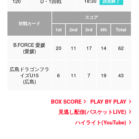
18:30
120
D・1回戦
試合終了
スコア
対戦カード
1st
2nd
3rd
4th
Total
B.FORCE 愛媛
20
11
17
14
62
(愛媛)
広島ドラゴンフラ
イズU15
6
11
7
19
43
(広島)
BOX SCORE
PLAY BY PLAY
見逃し配信(バスケットLIVE)
ハイライト(YouTube)