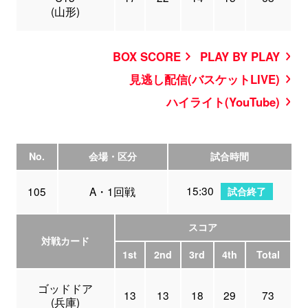
(山形)
BOX SCORE
PLAY BY PLAY
見逃し配信(バスケットLIVE)
ハイライト(YouTube)
No.
会場・区分
試合時間
15:30
105
A・1回戦
試合終了
スコア
対戦カード
1st
2nd
3rd
4th
Total
ゴッドドア
13
13
18
29
73
(兵庫)