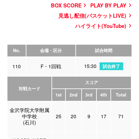
BOX SCORE
PLAY BY PLAY
見逃し配信(バスケットLIVE)
ハイライト(YouTube)
No.
会場・区分
試合時間
15:30
110
F・1回戦
試合終了
スコア
対戦カード
1st
2nd
3rd
4th
Total
金沢学院大学附属
中学校
25
20
9
17
71
(石川)