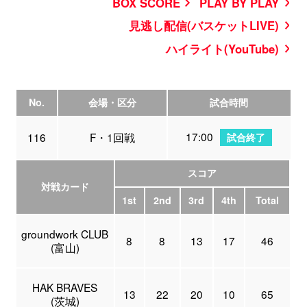
BOX SCORE
PLAY BY PLAY
見逃し配信(バスケットLIVE)
ハイライト(YouTube)
No.
会場・区分
試合時間
17:00
116
F・1回戦
試合終了
スコア
対戦カード
1st
2nd
3rd
4th
Total
groundwork CLUB
8
8
13
17
46
(富山)
HAK BRAVES
13
22
20
10
65
(茨城)