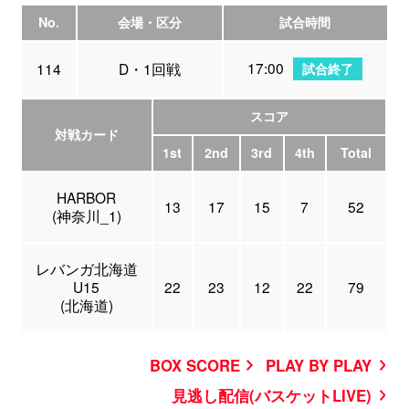
No.
会場・区分
試合時間
17:00
114
D・1回戦
試合終了
スコア
対戦カード
1st
2nd
3rd
4th
Total
HARBOR
13
17
15
7
52
(神奈川_1)
レバンガ北海道
U15
22
23
12
22
79
(北海道)
BOX SCORE
PLAY BY PLAY
見逃し配信(バスケットLIVE)