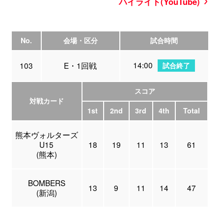
ハイライト(YouTube)
No.
会場・区分
試合時間
14:00
103
E・1回戦
試合終了
スコア
対戦カード
1st
2nd
3rd
4th
Total
熊本ヴォルターズ
U15
18
19
11
13
61
(熊本)
BOMBERS
13
9
11
14
47
(新潟)