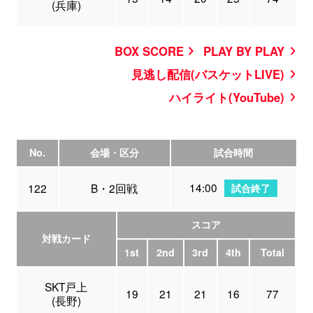
(兵庫)
BOX SCORE
PLAY BY PLAY
見逃し配信(バスケットLIVE)
ハイライト(YouTube)
No.
会場・区分
試合時間
14:00
122
B・2回戦
試合終了
スコア
対戦カード
1st
2nd
3rd
4th
Total
SKT戸上
19
21
21
16
77
(長野)