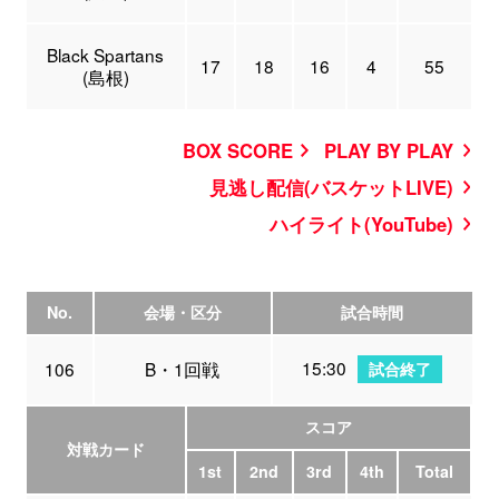
Black Spartans
17
18
16
4
55
(島根)
BOX SCORE
PLAY BY PLAY
見逃し配信(バスケットLIVE)
ハイライト(YouTube)
No.
会場・区分
試合時間
15:30
106
B・1回戦
試合終了
スコア
対戦カード
1st
2nd
3rd
4th
Total