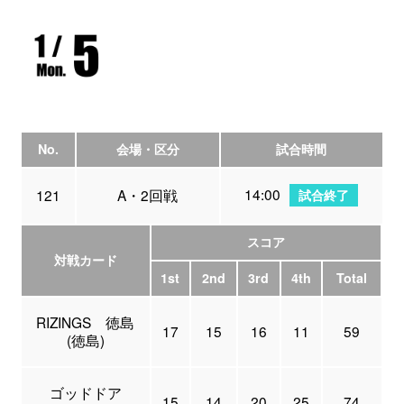
No.
会場・区分
試合時間
14:00
121
A・2回戦
試合終了
スコア
対戦カード
1st
2nd
3rd
4th
Total
RIZINGS 徳島
17
15
16
11
59
(徳島)
ゴッドドア
15
14
20
25
74