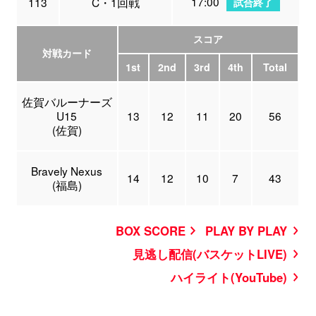
17:00
113
C・1回戦
試合終了
スコア
対戦カード
1st
2nd
3rd
4th
Total
佐賀バルーナーズ
U15
13
12
11
20
56
(佐賀)
Bravely Nexus
14
12
10
7
43
(福島)
BOX SCORE
PLAY BY PLAY
見逃し配信(バスケットLIVE)
ハイライト(YouTube)