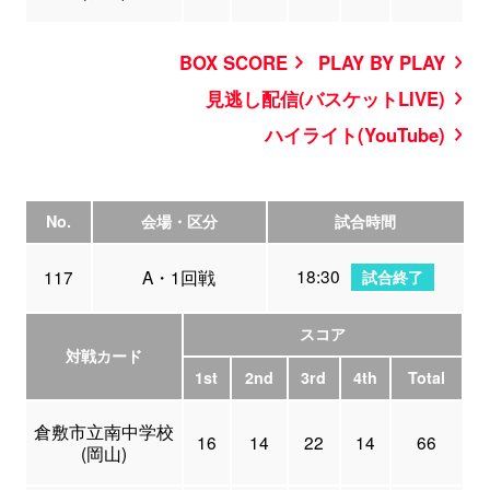
BOX SCORE
PLAY BY PLAY
見逃し配信(バスケットLIVE)
ハイライト(YouTube)
No.
会場・区分
試合時間
18:30
117
A・1回戦
試合終了
スコア
対戦カード
1st
2nd
3rd
4th
Total
倉敷市立南中学校
16
14
22
14
66
(岡山)