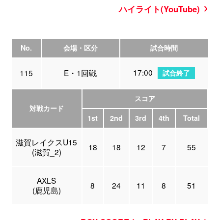
ハイライト(YouTube)
No.
会場・区分
試合時間
17:00
115
E・1回戦
試合終了
スコア
対戦カード
1st
2nd
3rd
4th
Total
滋賀レイクスU15
18
18
12
7
55
(滋賀_2)
AXLS
8
24
11
8
51
(鹿児島)