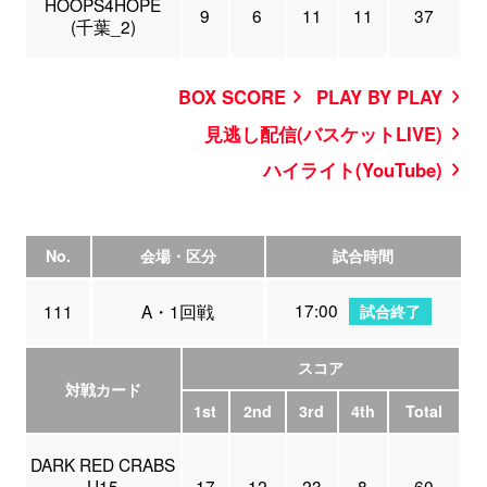
HOOPS4HOPE
9
6
11
11
37
(千葉_2)
BOX SCORE
PLAY BY PLAY
見逃し配信(バスケットLIVE)
ハイライト(YouTube)
No.
会場・区分
試合時間
17:00
111
A・1回戦
試合終了
スコア
対戦カード
1st
2nd
3rd
4th
Total
DARK RED CRABS
U15
17
12
23
8
60