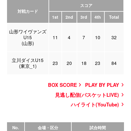
スコア
対戦カード
1st
2nd
3rd
4th
Total
山形ワイヴァンズ
U15
11
4
7
10
32
(山形)
立川ダイスU15
23
20
18
23
84
(東京_1)
BOX SCORE
PLAY BY PLAY
見逃し配信(バスケットLIVE)
ハイライト(YouTube)
No.
会場・区分
試合時間