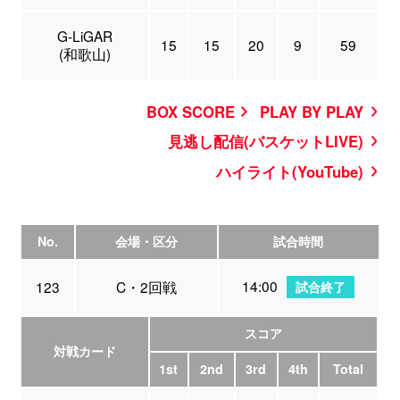
G-LiGAR
15
15
20
9
59
(和歌山)
BOX SCORE
PLAY BY PLAY
見逃し配信(バスケットLIVE)
ハイライト(YouTube)
No.
会場・区分
試合時間
14:00
123
C・2回戦
試合終了
スコア
対戦カード
1st
2nd
3rd
4th
Total