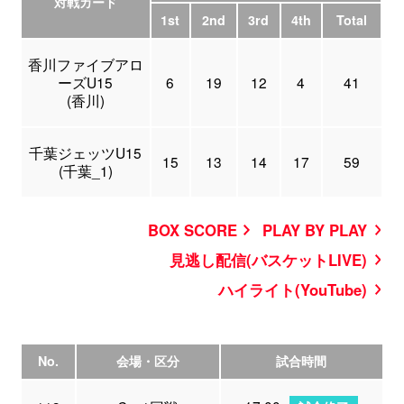
対戦カード
1st
2nd
3rd
4th
Total
香川ファイブアロ
ーズU15
6
19
12
4
41
(香川)
千葉ジェッツU15
15
13
14
17
59
(千葉_1)
BOX SCORE
PLAY BY PLAY
見逃し配信(バスケットLIVE)
ハイライト(YouTube)
No.
会場・区分
試合時間