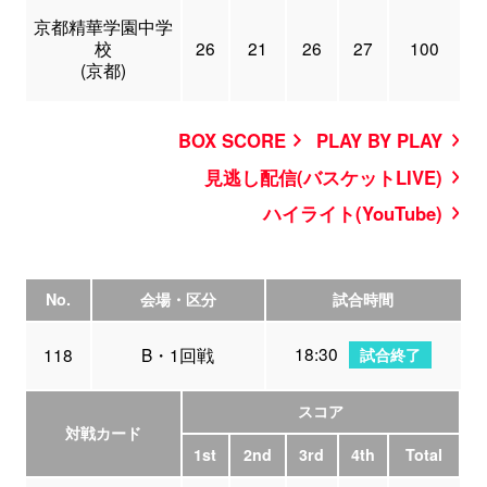
京都精華学園中学
校
26
21
26
27
100
(京都)
BOX SCORE
PLAY BY PLAY
見逃し配信(バスケットLIVE)
ハイライト(YouTube)
No.
会場・区分
試合時間
18:30
118
B・1回戦
試合終了
スコア
対戦カード
1st
2nd
3rd
4th
Total