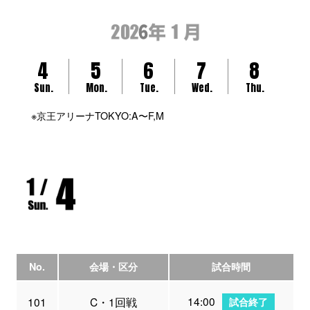
4
5
6
7
8
Sun.
Mon.
Tue.
Wed.
Thu.
※京王アリーナTOKYO:A〜F,M
No.
会場・区分
試合時間
14:00
101
C・1回戦
試合終了