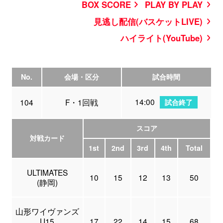
BOX SCORE
PLAY BY PLAY
見逃し配信(バスケットLIVE)
ハイライト(YouTube)
No.
会場・区分
試合時間
14:00
104
F・1回戦
試合終了
スコア
対戦カード
1st
2nd
3rd
4th
Total
ULTIMATES
10
15
12
13
50
(静岡)
山形ワイヴァンズ
U15
17
22
14
15
68