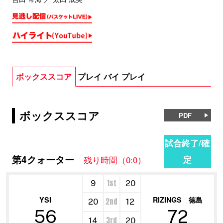
ボックススコア
プレイ バイ プレイ
ボックススコア
PDF
試合終了/確
第4クォーター
定
残り時間（0:0）
1st
9
20
YSI
RIZINGS 徳島
2nd
20
12
56
72
3rd
14
20