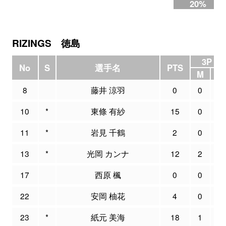
20%
RIZINGS 徳島
3P FG
No
S
選手名
PTS
M
8
藤井 涼羽
0
0
10
*
東條 有紗
15
0
11
*
岩見 千鶴
2
0
13
*
光岡 カンナ
12
2
17
西原 楓
0
0
22
安岡 柚花
4
0
23
*
紙元 美海
18
1