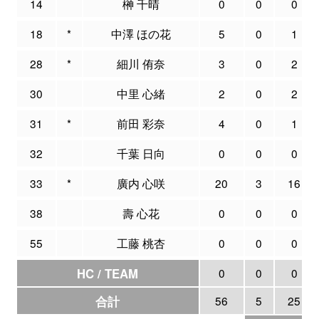
14
榊 千晴
0
0
0
18
*
中澤 ほの花
5
0
1
28
*
細川 侑奈
3
0
2
30
中里 心緒
2
0
2
31
*
前田 彩奈
4
0
1
32
千葉 日向
0
0
0
33
*
廣内 心咲
20
3
16
38
壽 心花
0
0
0
55
工藤 桃杏
0
0
0
HC / TEAM
0
0
0
合計
56
5
25