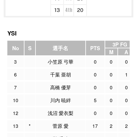
4th
13
20
YSI
3P FG
No
S
選手名
PTS
M
A
3
小笠原 弓華
0
0
0
6
千葉 亜胡
0
0
1
7
高橋 優芽
0
0
0
10
川内 暁絆
5
0
0
12
浅沼 愛衣梨
0
0
0
13
*
菅原 愛
17
2
2