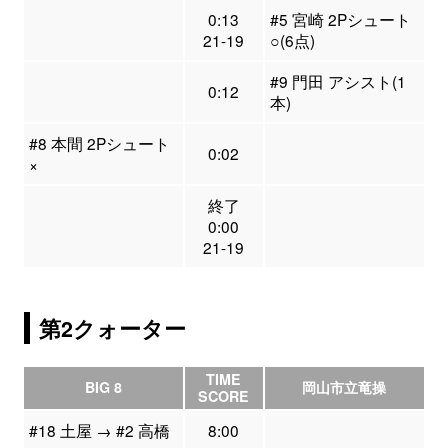
0:13
#5 宮崎 2Pシュート
21-19
○(6点)
#9 門田 アシスト(1
0:12
本)
#8 本間 2Pシュート
0:02
×
終了
0:00
21-19
第2クォーター
TIME
BIG 8
岡山市立竜操
SCORE
#18 土屋 → #2 高橋
8:00