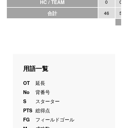
HC / TEAM
0
0
合計
46
5
15
用語一覧
OT
延長
No
背番号
S
スターター
PTS
総得点
FG
フィールドゴール