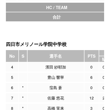
HC / TEAM
合計
四日市メリノール学院中学校
3P
No
S
選手名
PTS
M
4
濱田 紗耶加
0
0
5
豊山 響寧
6
0
6
*
窪島 蒼
0
0
7
*
佐藤 悠花
12
2
8
*
高橋 実来
3
0