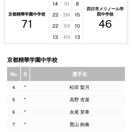
1st
14
8
四日市メリノール学
京都精華学園中学校
院中学校
2nd
22
15
71
46
3rd
22
10
4th
13
13
京都精華学園中学校
No
S
選手名
4
*
松田 梨月
5
*
高野 杏菜
6
*
永尾 芽希
7
*
寛山 絢奏