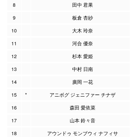
8
田中 君果
9
板倉 杏紗
10
大木 玲奈
11
河合 優奈
12
杉本 愛姫
13
中村 日南
14
廣岡 一花
15
*
アニボグ ジェニファー チナザ
16
森田 愛依菜
17
山本 鈴々音
18
アウンドゥ モンブウィ ナフィサ