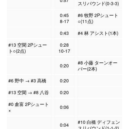
0:57
スリバウンド(0-3-3)
0:45
#6 牧野 2Pシュート
8-17
○(11点)
0:43
#4 林 アシスト(1本)
#13 空閑 2Pシュー
0:28
ト○(2点)
10-17
#8 小藤 ターンオー
0:20
バー(2本)
#6 野中 → #3 高橋
0:20
#13 空閑 → #8 八谷
0:20
#0 倉富 2Pシュート
0:06
×
#10 白橋 ディフェン
0:04
スリバウンド(1-1-2)