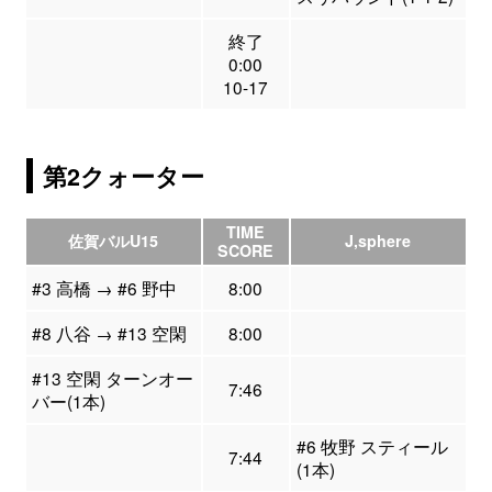
終了
0:00
10-17
第2クォーター
TIME
佐賀バルU15
J,sphere
SCORE
#3 高橋 → #6 野中
8:00
#8 八谷 → #13 空閑
8:00
#13 空閑 ターンオー
7:46
バー(1本)
#6 牧野 スティール
7:44
(1本)