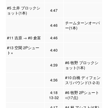
#5 土井 ブロックシ
4:47
ョット(1本)
チームターンオーバ
4:46
ー(1本)
#11 吉原 → #0 倉富
4:46
#13 空閑 2Pシュー
4:40
ト×
#6 牧野 ブロックシ
4:39
ョット(1本)
#10 白橋 ディフェン
4:36
スリバウンド(1-2-3)
4:18
#6 牧野 2Pシュート
13-32
○(17点)
4:17
#4 林 アシスト(4本)