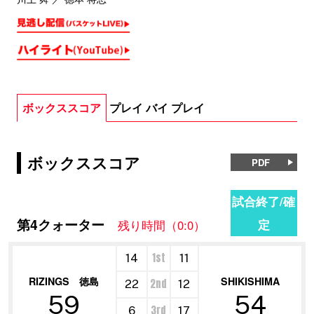
ボックススコア
プレイ バイ プレイ
ボックススコア
PDF
試合終了/確
第4クォーター
定
残り時間（0:0）
1st
14
11
RIZINGS 徳島
SHIKISHIMA
2nd
22
12
59
54
3rd
6
17