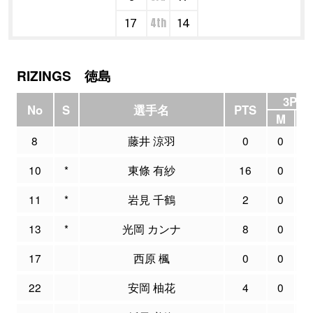
4th
17
14
RIZINGS 徳島
3P F
No
S
選手名
PTS
M
8
藤井 涼羽
0
0
10
*
東條 有紗
16
0
11
*
岩見 千鶴
2
0
13
*
光岡 カンナ
8
0
17
西原 楓
0
0
22
安岡 柚花
4
0