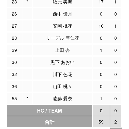
23
*
紙元 美海
17
1
26
西中 優月
0
0
27
安岡 桃花
10
1
28
リーデル 亜仁花
0
0
29
上田 杏
1
0
30
黒下 あおい
0
0
32
川下 色花
0
0
36
山田 桃々
0
0
55
*
遠藤 愛奈
1
0
HC / TEAM
0
0
合計
59
2