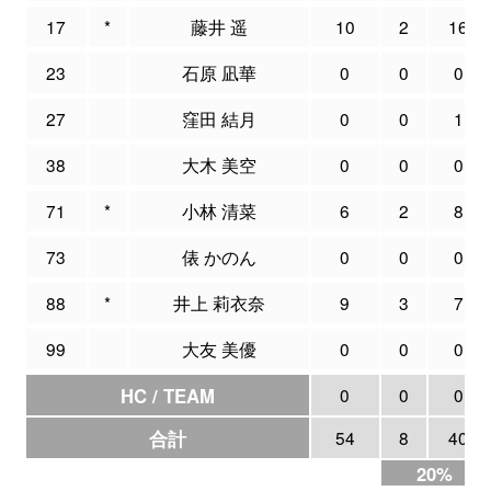
17
*
藤井 遥
10
2
16
23
石原 凪華
0
0
0
27
窪田 結月
0
0
1
38
大木 美空
0
0
0
71
*
小林 清菜
6
2
8
73
俵 かのん
0
0
0
88
*
井上 莉衣奈
9
3
7
99
大友 美優
0
0
0
HC / TEAM
0
0
0
合計
54
8
40
20%