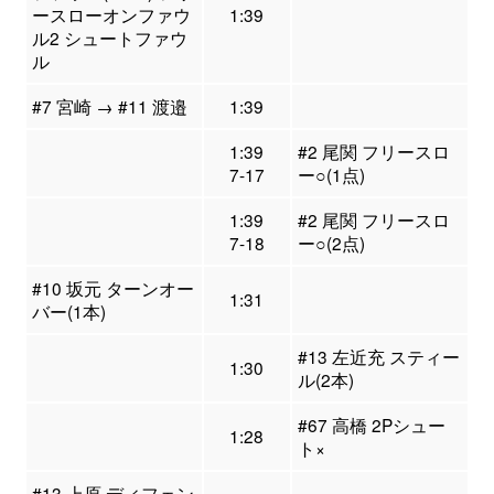
ースローオンファウ
1:39
ル2 シュートファウ
ル
#7 宮崎 → #11 渡邉
1:39
1:39
#2 尾関 フリースロ
7-17
ー○(1点)
1:39
#2 尾関 フリースロ
7-18
ー○(2点)
#10 坂元 ターンオー
1:31
バー(1本)
#13 左近充 スティー
1:30
ル(2本)
#67 高橋 2Pシュー
1:28
ト×
#13 上原 ディフェン