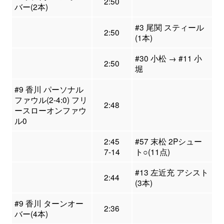
2:50
バー(2本)
#3 尾関 スティール
2:50
(1本)
#30 小松 → #11 小
2:50
堀
#9 香川 パーソナル
ファウル(2-4:0) フリ
2:48
ースローオンファウ
ル0
2:45
#57 末松 2Pシュー
7-14
ト○(11点)
#13 左近充 アシスト
2:44
(3本)
#9 香川 ターンオー
2:36
バー(4本)