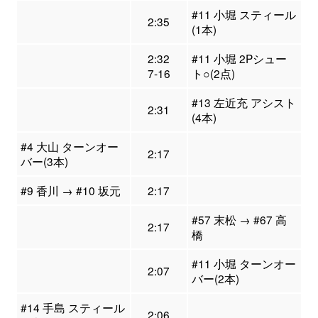
#11 小堀 スティール
2:35
(1本)
2:32
#11 小堀 2Pシュー
7-16
ト○(2点)
#13 左近充 アシスト
2:31
(4本)
#4 大山 ターンオー
2:17
バー(3本)
#9 香川 → #10 坂元
2:17
#57 末松 → #67 高
2:17
橋
#11 小堀 ターンオー
2:07
バー(2本)
#14 手島 スティール
2:06