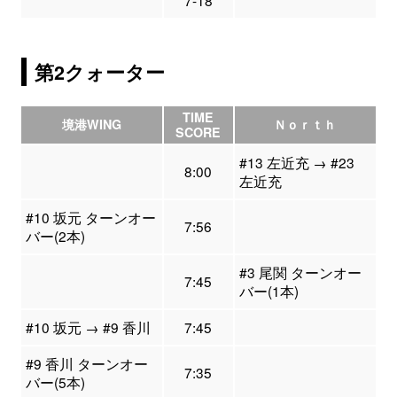
7-18
第2クォーター
TIME
境港WING
Ｎｏｒｔｈ
SCORE
#13 左近充 → #23
8:00
左近充
#10 坂元 ターンオー
7:56
バー(2本)
#3 尾関 ターンオー
7:45
バー(1本)
#10 坂元 → #9 香川
7:45
#9 香川 ターンオー
7:35
バー(5本)