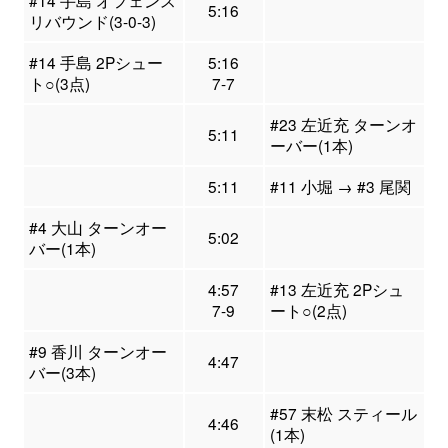
#14 手島 オフェンス
5:16
リバウンド(3-0-3)
#14 手島 2Pシュー
5:16
ト○(3点)
7-7
#23 左近充 ターンオ
5:11
ーバー(1本)
5:11
#11 小堀 → #3 尾関
#4 大山 ターンオー
5:02
バー(1本)
4:57
#13 左近充 2Pシュ
7-9
ート○(2点)
#9 香川 ターンオー
4:47
バー(3本)
#57 末松 スティール
4:46
(1本)