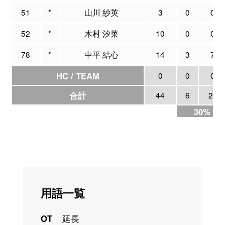
51
*
山川 紗英
3
0
0
52
*
木村 汐菜
10
0
0
78
*
中平 結心
14
3
7
HC / TEAM
0
0
0
合計
44
6
20
30%
用語一覧
OT
延長