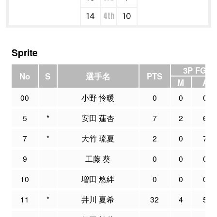
4th
14
10
Sprite
3P FG
No
S
選手名
PTS
M
A
00
小野 怜暖
0
0
0
5
*
安田 蓮杏
7
2
6
7
*
大竹 琉夏
2
0
7
9
工藤 葵
0
0
0
10
増田 悠絆
0
0
0
11
*
井川 夏希
32
4
5