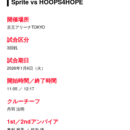
Sprite vs HOOPS4HOPE
開催場所
京王アリーナTOKYO
試合区分
3回戦
試合期日
2026年1月6日（火）
開始時間／終了時間
11:05 ／ 12:17
クルーチーフ
丹羽 法明
1st／2ndアンパイア
奥村 麻美 ／ 竹内 捷