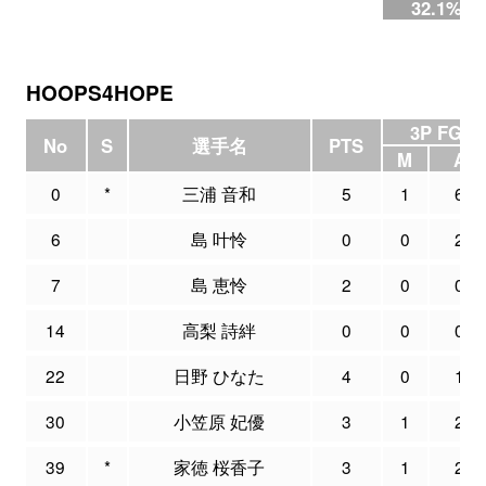
32.1%
HOOPS4HOPE
3P FG
No
S
選手名
PTS
M
A
0
*
三浦 音和
5
1
6
6
島 叶怜
0
0
2
7
島 恵怜
2
0
0
14
高梨 詩絆
0
0
0
22
日野 ひなた
4
0
1
30
小笠原 妃優
3
1
2
39
*
家徳 桜香子
3
1
2