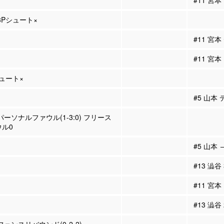
#11 宮
 3Pシュート×
#11 宮
#11 宮
シュート×
#5 山本
 パーソナルファウル(1-3:0) フリース
ル0
#5 山本 
#13 澁谷
#11 宮本
#13 澁谷