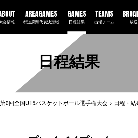
ABOUT
AREAGAMES
GAMES
TEAMS
BROA
大会情報
都道府県代表決定戦
日程結果
出場チーム
放送
日程結果
5年度 第6回全国U15バスケットボール選手権大会
日程・結