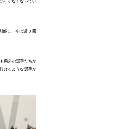
が) 少なくなってい
部し、今は週 3 回
も県外の選手たちが
に行けるような選手が