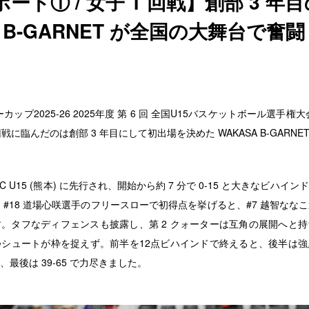
ート① / 女子 1 回戦】創部 3 年目
A B-GARNET が全国の大舞台で奮闘
ーカップ2025-26 2025年度 第 6 回 全国U15バスケットボール選手
戦に臨んだのは創部 3 年目にして初出場を決めた WAKASA B-GARNE
 U15 (熊本) に先行され、開始から約 7 分で 0-15 と大きなビハイ
#18 道場心咲選手のフリースローで初得点を挙げると、#7 越智ななこ
。タフなディフェンスも披露し、第 2 クォーターは互角の展開へと
シュートが枠を捉えず。前半を12点ビハインドで終えると、後半は強
最後は 39-65 で力尽きました。