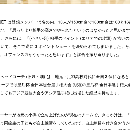
RNET は登録メンバー15名の内、13人が150cm台で160cm台は160と16
だ、「思ったより相手の高さでやられたというのはなかったと思います
。さらには、「(小さい分) 相手のペイント (エリアでの攻撃) が怖い
いて、そこで逆に 3 ポイントシュートを決められてしまいました。
。オフェンス力がなかったと思います」と試合を振り返りました。
ッドコーチ (旧姓・畑) は、地元・足羽高校時代に全国 3 位になると
ェーブでは皇后杯 全日本総合選手権大会 (現在の皇后杯 全日本選手権大会
してもアジア競技大会やアジア選手権に出場した経歴を持ちます。
ーヤーが地元の小浜で立ち上げたのが現在のチームで、きっかけは、「
ま同級生の子どもが自主練習をしていたので、自主練習を付き合おうか