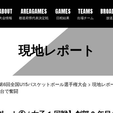
ABOUT
AREAGAMES
GAMES
TEAMS
BROA
大会情報
都道府県代表決定戦
日程結果
出場チーム
放送
現地レポート
25年度第6回全国U15バスケットボール選手権大会
現地レポ
大舞台で奮闘