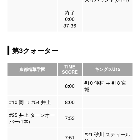
終了
0:00
37-36
第3クォーター
TIME
京都精華学園
キングスU15
SCORE
#10 仲村 → #18 宮
8:00
城
#10 岡 → #54 井上
8:00
#25 井上 ターンオー
7:53
バー(1本)
#21 砂川 スティール
7:51