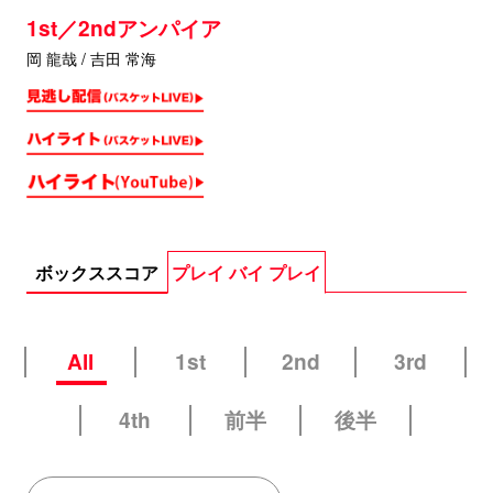
1st／2ndアンパイア
岡 龍哉 / 吉田 常海
ボックススコア
プレイ バイ プレイ
All
1st
2nd
3rd
4th
前半
後半