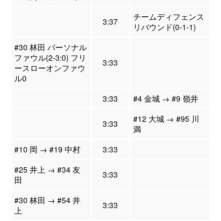
チームディフェンス
3:37
リバウンド(0-1-1)
#30 林田 パーソナル
ファウル(2-3:0) フリ
3:33
ースローオンファウ
ル0
3:33
#4 金城 → #9 嶺井
#12 大城 → #95 川
3:33
満
#10 岡 → #19 中村
3:33
#25 井上 → #34 友
3:33
田
#30 林田 → #54 井
3:33
上