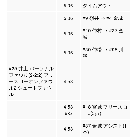
5:06
タイムアウト
5:06
#9 嶺井 → #4 金城
#10 仲村 → #37 金
5:06
城
#30 仲松 → #95 川
5:06
満
#25 井上 パーソナル
ファウル(2-2:2) フリ
ースローオンファウ
4:53
ル2 シュートファウ
ル
4:53
#18 宮城 フリースロ
9-5
ー○(5点)
#37 金城 アシスト(1
4:53
本)