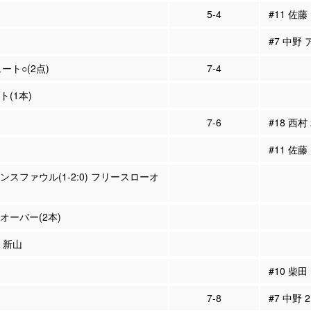
5-4
#11 佐
#7 中野 
ュート○(2点)
7-4
ト(1本)
7-6
#18 西村
#11 佐藤
ェンスファウル(1-2:0) フリースローオ
ンオーバー(2本)
3 新山
#10 柴田
7-8
#7 中野 