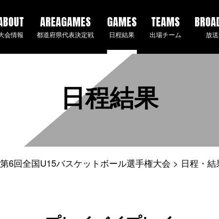
ABOUT
AREAGAMES
GAMES
TEAMS
BROA
大会情報
都道府県代表決定戦
日程結果
出場チーム
放送
日程結果
5年度 第6回全国U15バスケットボール選手権大会
日程・結