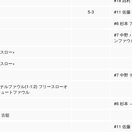
#18 西村
5-3
#11 佐藤
#6 杉本 
#7 中野
ンファウ
ースロー×
ースロー×
#7 中野
ソナルファウル(1-1:2) フリースローオ
シュートファウル
#6 杉本 
1 古舘
#11 佐