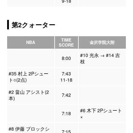
9-18
第2クォーター
TIME
NBA
金沢学院大附
SCORE
#10 光永 → #14 吉
8:00
枝
#35 村上 2Pシュー
7:43
ト○(2点)
11-18
#2 畠山 アシスト(2
7:42
本)
#6 木下 2Pシュート
7:18
×
#8 伊藤 ブロックシ
7:15