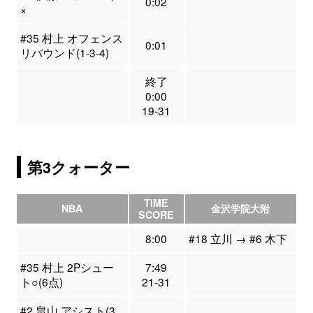
0:02
×
#35 村上 オフェンス
0:01
リバウンド(1-3-4)
終了
0:00
19-31
第3クォーター
TIME
NBA
金沢学院大附
SCORE
8:00
#18 立川 → #6 木下
#35 村上 2Pシュー
7:49
ト○(6点)
21-31
#2 畠山 アシスト(3