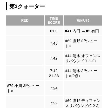
第3クォーター
TIME
RED
福岡U15
SCORE
8:00
#41 内田 → #5 有田
#60 鷹野 2Pシュー
7:45
ト×
#44 清水 オフェンス
7:42
リバウンド(1-1-2)
7:42
#44 清水 2Pシュー
21-38
ト○(2点)
#79 小川 3Pシュー
7:24
ト×
#60 鷹野 ディフェン
7:22
スリバウンド(0-2-2)