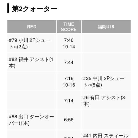
第2クォーター
TIME
RED
福岡U15
SCORE
#79 小川 2Pシュー
7:46
ト○(2点)
10-14
#82 福井 アシスト(1
7:44
本)
7:16
#35 中川 2Pシュー
10-16
ト○(8点)
#5 有田 アシスト(3
7:14
本)
#88 出口 ターンオー
6:56
バー(1本)
#41 内田 スティール