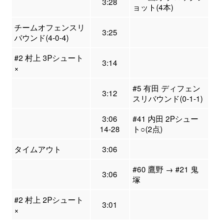
3:28
ョット(4本)
チームオフェンスリ
3:25
バウンド(4-0-4)
#2 村上 3Pシュート
3:14
×
#5 有田 ディフェン
3:12
スリバウンド(0-1-1)
3:06
#41 内田 2Pシュー
14-28
ト○(2点)
タイムアウト
3:06
#60 鷹野 → #21 鬼
3:06
塚
#2 村上 2Pシュート
3:01
×