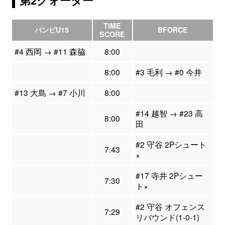
第2クォーター
TIME
バンビU15
BFORCE
SCORE
#4 西岡 → #11 森脇
8:00
8:00
#3 毛利 → #0 今井
#13 大島 → #7 小川
8:00
#14 越智 → #23 高
8:00
田
#2 守谷 2Pシュート
7:43
×
#17 寺井 2Pシュー
7:30
ト×
#2 守谷 オフェンス
7:29
リバウンド(1-0-1)