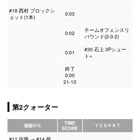
#18 西村 ブロックシ
0:03
ョット(1本)
チームオフェンスリ
0:02
バウンド(2-0-2)
#30 石上 3Pシュー
0:01
ト×
終了
0:00
21-13
第2クォーター
TIME
滋賀U15
ＹＣＳＰＲＴ
SCORE
#11 佐藤 → #14 柴