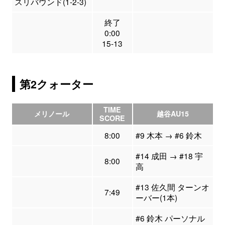
スリバウンド(1-2-3)
終了
0:00
15-13
第2クォーター
TIME
メリノール
越谷AU15
SCORE
8:00
#9 木本 → #6 鈴木
#14 成田 → #18 宇
8:00
高
#13 佐久間 ターンオ
7:49
ーバー(1本)
#6 鈴木 パーソナル