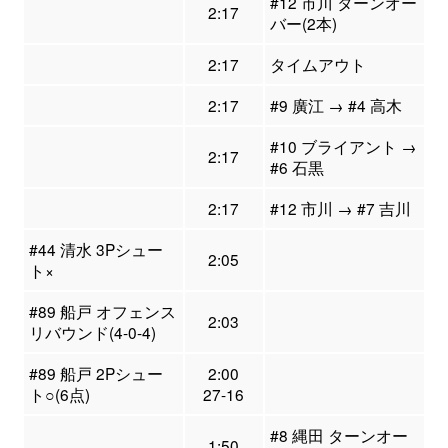
#12 市川 ターンオー
2:17
バー(2本)
2:17
タイムアウト
2:17
#9 廣江 → #4 高木
#10 ブライアント →
2:17
#6 石黒
2:17
#12 市川 → #7 吉川
#44 清水 3Pシュー
2:05
ト×
#89 船戸 オフェンス
2:03
リバウンド(4-0-4)
#89 船戸 2Pシュー
2:00
ト○(6点)
27-16
#8 縄田 ターンオー
1:50