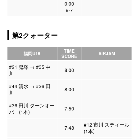
0:00
9-7
第2クォーター
TIME
福岡U15
AIRJAM
SCORE
#21 鬼塚 → #35 中
8:00
川
#44 清水 → #36 田
8:00
川
#36 田川 ターンオー
7:50
バー(1本)
#12 市川 スティール
7:48
(1本)