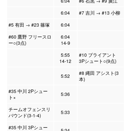
6:04
#6 石黒 → #9 廣江
6:04
#7 吉川 → #13 小柳
#5 有田 → #23 篠塚
6:04
#60 鷹野 フリースロ
6:04
ー○(3点)
14-9
5:55
#10 ブライアント
14-12
3Pシュート○(9点)
#8 縄田 アシスト(3
5:52
本)
#35 中川 2Pシュー
5:36
ト×
チームオフェンスリ
5:33
バウンド(3-1-4)
#35 中川 3Pシュー
5:24