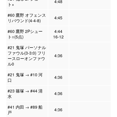
4:48
ト×
#60 鷹野 オフェンス
4:45
リバウンド(4-4-8)
#60 鷹野 2Pシュー
4:44
ト○(5点)
16-12
#21 鬼塚 パーソナル
ファウル(3-3:0) フリ
4:36
ースローオンファウ
ル0
#21 鬼塚 → #10 河
4:36
口
#23 篠塚 → #44 清
4:36
水
#41 内田 → #89 船
4:36
戸