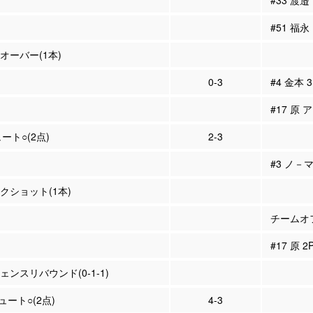
#33 渡
#51 福
ンオーバー(1本)
0-3
#4 金本 
#17 原 
ュート○(2点)
2-3
#3 ノ－
ックショット(1本)
チームオフ
#17 原 
ェンスリバウンド(0-1-1)
シュート○(2点)
4-3