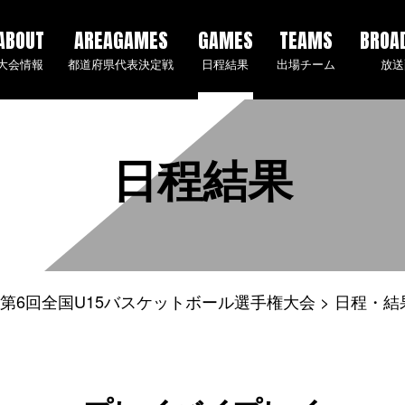
ABOUT
AREAGAMES
GAMES
TEAMS
BROA
大会情報
都道府県代表決定戦
日程結果
出場チーム
放送
日程結果
5年度 第6回全国U15バスケットボール選手権大会
日程・結