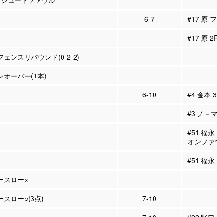
 シュートファウル
6-7
#17 原 
#17 原 
フェンスリバウンド(0-2-2)
ーンオーバー(1本)
6-10
#4 金本 
#3 ノ－
#51 福
オンファ
#51 福永
リースロー×
ースロー○(3点)
7-10