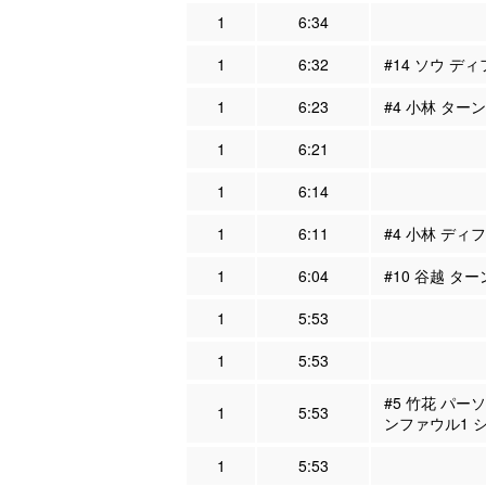
1
6:34
1
6:32
#14 ソウ ディ
1
6:23
#4 小林 ター
1
6:21
1
6:14
1
6:11
#4 小林 ディフ
1
6:04
#10 谷越 タ
1
5:53
1
5:53
#5 竹花 パー
1
5:53
ンファウル1 
1
5:53