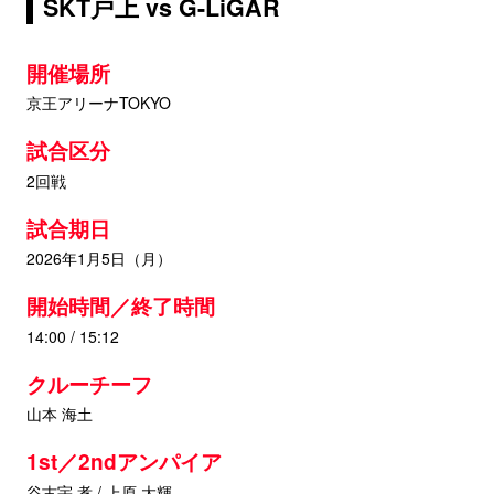
SKT戸上 vs G-LiGAR
開催場所
京王アリーナTOKYO
試合区分
2回戦
試合期日
2026年1月5日（月）
開始時間／終了時間
14:00 / 15:12
クルーチーフ
山本 海土
1st／2ndアンパイア
谷古宇 孝 / 上原 大輝