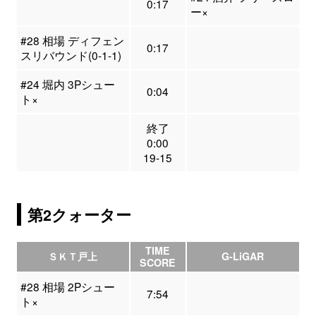
0:17
ー×
#28 相場 ディフェン
0:17
スリバウンド(0-1-1)
#24 堀内 3Pシュー
0:04
ト×
終了
0:00
19-15
第2クォーター
TIME
ＳＫＴ戸上
G-LiGAR
SCORE
#28 相場 2Pシュー
7:54
ト×