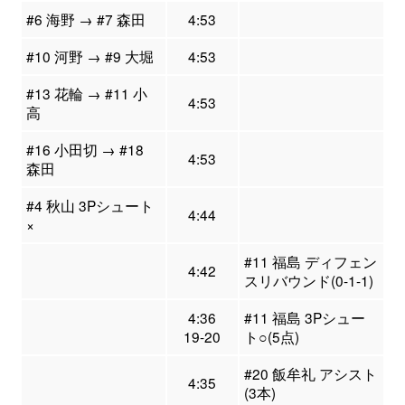
#6 海野 → #7 森田
4:53
#10 河野 → #9 大堀
4:53
#13 花輪 → #11 小
4:53
高
#16 小田切 → #18
4:53
森田
#4 秋山 3Pシュート
4:44
×
#11 福島 ディフェン
4:42
スリバウンド(0-1-1)
4:36
#11 福島 3Pシュー
19-20
ト○(5点)
#20 飯牟礼 アシスト
4:35
(3本)