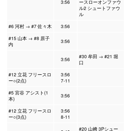
3:56
ースローオンファウ
ル2 シュートファウ
ル
#6 河村 → #7 佐々木
3:56
#15 山本 → #8 原子
3:56
内
#30 牟田 → #21 堀
3:56
口
#12 立花 フリースロ
3:56
ー○(2点)
7-11
#5 宮谷 アシスト(1
3:56
本)
#12 立花 フリースロ
3:56
ー○(3点)
8-11
#20 山﨑 3Pシュー