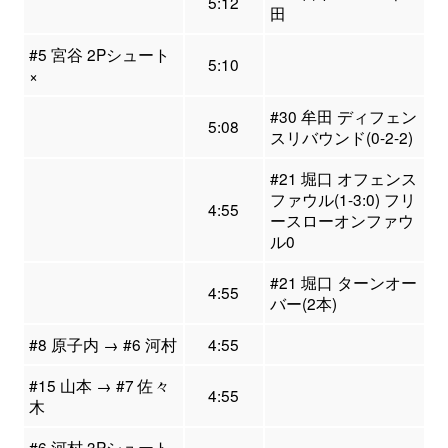
5:12
田
#5 宮谷 2Pシュート
5:10
×
#30 牟田 ディフェン
5:08
スリバウンド(0-2-2)
#21 堀口 オフェンス
ファウル(1-3:0) フリ
4:55
ースローオンファウ
ル0
#21 堀口 ターンオー
4:55
バー(2本)
#8 原子内 → #6 河村
4:55
#15 山本 → #7 佐々
4:55
木
#6 河村 3Pシュート