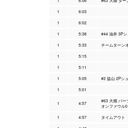
1
6:06
#63 大畑 タ
1
6:03
1
6:02
1
5:38
#44 油井 3P
1
5:33
チームターンオ
1
5:15
1
5:11
1
5:05
#2 益山 2Pシ
1
5:01
#63 大畑 パ
1
4:57
オンファウル0
1
4:57
タイムアウト