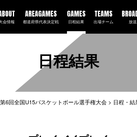
ABOUT
AREAGAMES
GAMES
TEAMS
BROA
大会情報
都道府県代表決定戦
日程結果
出場チーム
放送
日程結果
5年度 第6回全国U15バスケットボール選手権大会
日程・結