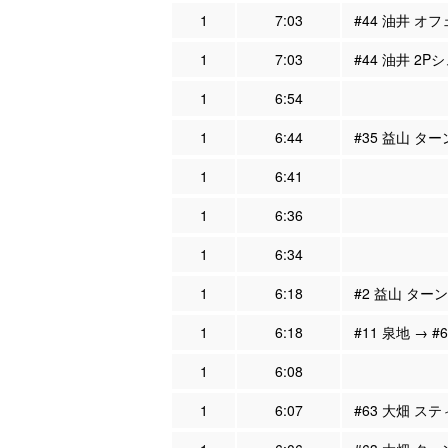
1
7:03
#44 油井 オフ
1
7:03
#44 油井 2P
1
6:54
1
6:44
#35 益山 タ
1
6:41
1
6:36
1
6:34
1
6:18
#2 益山 ター
1
6:18
#11 泉地 → #
1
6:08
1
6:07
#63 大畑 ステ