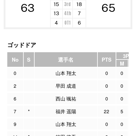
3rd
15
18
63
65
4th
13
7
OT1
4
6
ゴッドドア
3P F
No
S
選手名
PTS
M
0
山本 翔太
0
0
2
早田 成道
0
0
6
西山 颯祐
0
0
7
*
福井 遥陽
22
5
9
山本 翔太
0
0