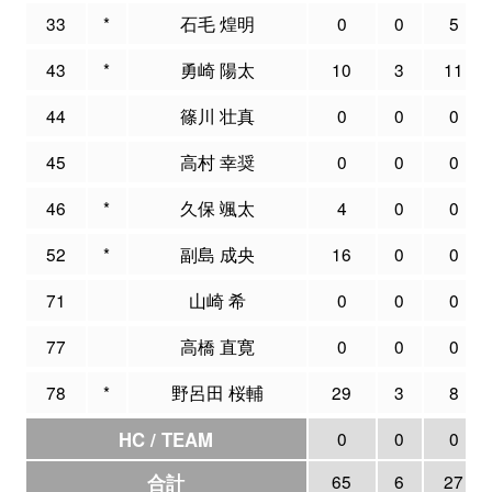
33
*
石毛 煌明
0
0
5
43
*
勇崎 陽太
10
3
11
44
篠川 壮真
0
0
0
45
高村 幸奨
0
0
0
46
*
久保 颯太
4
0
0
52
*
副島 成央
16
0
0
71
山崎 希
0
0
0
77
高橋 直寛
0
0
0
78
*
野呂田 桜輔
29
3
8
HC / TEAM
0
0
0
合計
65
6
27