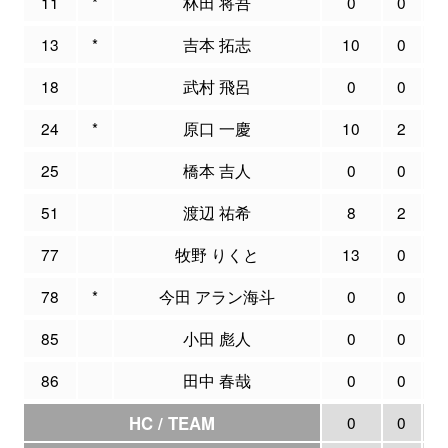
11
*
林田 将吾
0
0
13
*
吉本 拓志
10
0
18
武村 飛呂
0
0
24
*
原口 一慶
10
2
25
橋本 吉人
0
0
51
渡辺 祐希
8
2
77
牧野 りくと
13
0
78
*
今田 アラン海斗
0
0
85
小田 彪人
0
0
86
田中 春哉
0
0
HC / TEAM
0
0