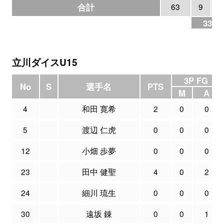
合計
63
9
33.3
立川ダイスU15
3P FG
No
S
選手名
PTS
M
A
4
和田 寛希
2
0
0
5
渡辺 仁虎
0
0
0
12
小畑 歩夢
0
0
0
23
田中 健聖
4
0
2
24
細川 琉生
0
0
0
30
遠坂 錬
0
0
1