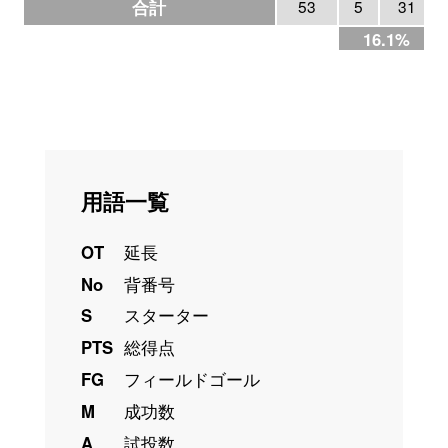
合計
53
5
31
16.1%
用語一覧
OT
延長
No
背番号
S
スターター
PTS
総得点
FG
フィールドゴール
M
成功数
A
試投数