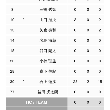
8
三鴨 秀智
0
0
0
10
*
山口 浬央
3
0
2
13
矢倉 奏和
0
0
2
14
名島 海慈
0
0
0
18
谷口 陽太
0
0
0
20
小椋 理生
0
0
0
28
森下 煌紀
0
0
0
30
*
石上 蓮汰
23
2
15
77
益田 虎太朗
0
0
0
HC / TEAM
0
0
0