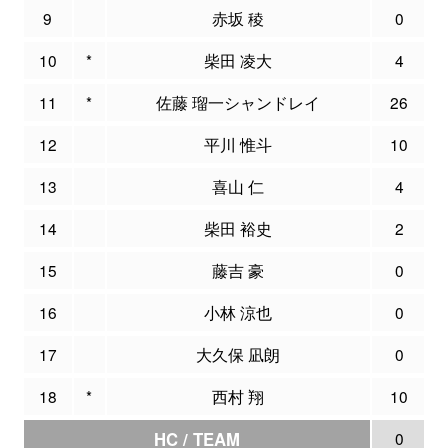
9
赤坂 稜
0
10
*
柴田 凌大
4
11
*
佐藤 瑠一シャンドレイ
26
12
平川 惟斗
10
13
喜山 仁
4
14
柴田 裕史
2
15
藤吉 豪
0
16
小林 涼也
0
17
大久保 凪朗
0
18
*
西村 翔
10
HC / TEAM
0