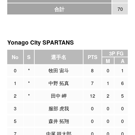
合計
70
Yonago City SPARTANS
3P FG
No
S
選手名
PTS
M
A
0
*
牧田 宙斗
8
0
1
1
*
中野 拓真
7
1
6
2
*
田中 岬
12
2
5
3
服部 虎我
0
0
0
5
森井 拓翔
0
0
0
7
中尾 咲太郎
0
0
0