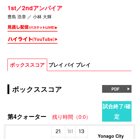
1st／2ndアンパイア
豊島 浩章 ／ 小林 大輝
ボックススコア
プレイ バイ プレイ
ボックススコア
PDF
試合終了/確
第4クォーター
定
残り時間（0:0）
1st
21
13
Yonago City