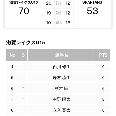
滋賀レイクスU15
SPARTANS
2nd
20
12
70
53
3rd
19
12
4th
10
16
滋賀レイクスU15
No
S
選手名
PTS
4
西川 修生
0
5
峰村 琉生
0
6
*
杉本 陸
6
7
*
中野 陽太
8
8
立入 寛太
0