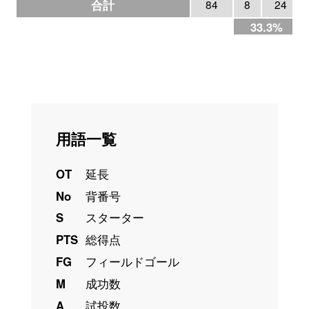
合計
84
8
24
33.3%
用語一覧
OT
延長
No
背番号
S
スターター
PTS
総得点
FG
フィールドゴール
M
成功数
A
試投数