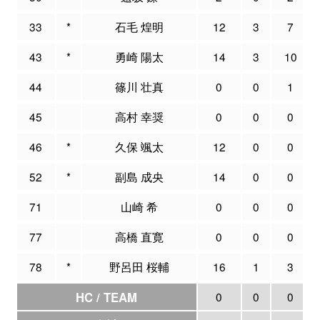
33
*
石毛 煌明
12
3
7
43
*
勇崎 陽太
14
3
10
44
篠川 壮真
0
0
1
45
高村 幸奨
0
0
0
46
*
久保 颯太
12
0
0
52
*
副島 成央
14
0
0
71
山崎 希
0
0
0
77
高橋 直寛
0
0
0
78
*
野呂田 桜輔
16
1
3
HC / TEAM
0
0
0