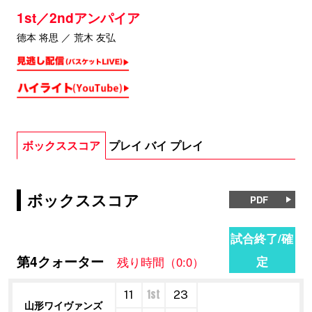
1st／2ndアンパイア
德本 将思 ／ 荒木 友弘
ボックススコア
プレイ バイ プレイ
ボックススコア
PDF
試合終了/確
第4クォーター
定
残り時間（0:0）
1st
11
23
山形ワイヴァンズ