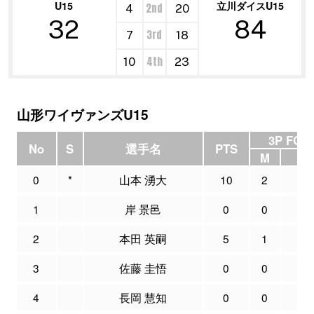
U15
立川ダイスU15
2nd
4
20
32
84
3rd
7
18
4th
10
23
山形ワイヴァンズU15
3P FG
No
S
選手名
PTS
M
A
0
*
山本 湧大
10
2
7
1
岸 景邑
0
0
0
2
本田 英嗣
5
1
4
3
佐藤 圭悟
0
0
1
4
長岡 慧知
0
0
0