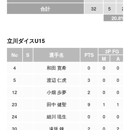
合計
32
5
24
20.8%
立川ダイスU15
3P FG
No
S
選手名
PTS
M
A
4
和田 寛希
0
0
0
5
渡辺 仁虎
3
0
0
12
小畑 歩夢
2
0
0
23
田中 健聖
9
1
1
24
細川 琉生
0
0
0
30
遠坂 錬
2
0
2