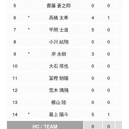
5
齋藤 蒼之郎
0
0
0
6
*
高橋 太希
4
1
7
7
*
平間 士道
5
0
0
8
小川 結翔
0
0
0
9
*
岸 永樹
3
0
0
10
大石 塔也
0
0
0
11
冨樫 朝陽
0
0
0
12
荒木 璃飛
0
0
0
13
横山 陸
0
0
0
14
*
最上 陽斗
5
1
5
HC / TEAM
0
0
0