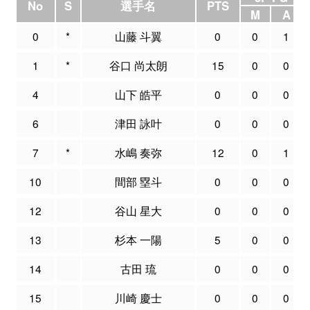
No
S
選手名
PTS
M
A
0
*
山藤 斗翼
0
0
1
1
*
谷口 尚太朗
15
0
0
4
山下 皓平
0
0
0
6
津田 詠叶
0
0
0
7
*
水嶋 奏弥
12
0
1
10
間部 塁斗
0
0
0
12
谷山 星大
0
0
0
13
杉本 一陽
5
0
0
14
古田 琉
0
0
0
15
川崎 慶士
0
0
0