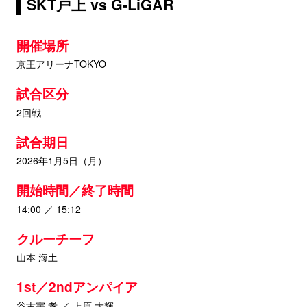
SKT戸上 vs G-LiGAR
開催場所
京王アリーナTOKYO
試合区分
2回戦
試合期日
2026年1月5日（月）
開始時間／終了時間
14:00 ／ 15:12
クルーチーフ
山本 海土
1st／2ndアンパイア
谷古宇 孝 ／ 上原 大輝