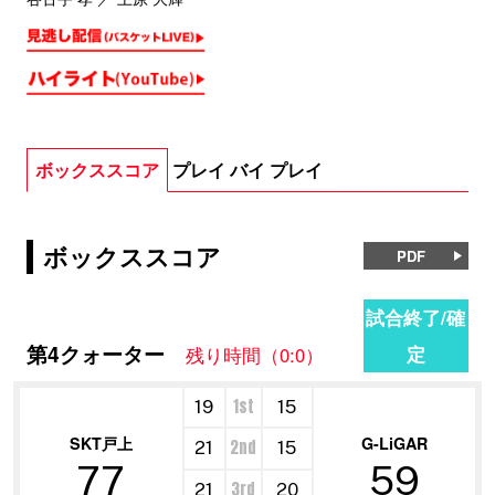
ボックススコア
プレイ バイ プレイ
ボックススコア
PDF
試合終了/確
第4クォーター
定
残り時間（0:0）
1st
19
15
SKT戸上
G-LiGAR
2nd
21
15
77
59
3rd
21
20