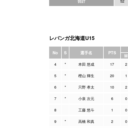
合計
52
レバンガ北海道U15
No
S
選手名
PTS
M
4
*
本田 悠成
17
2
5
*
樫山 輝生
20
1
6
*
只野 孝太
10
2
7
*
小泉 次元
6
0
8
工藤 悠斗
1
0
9
*
高橋 和真
2
0