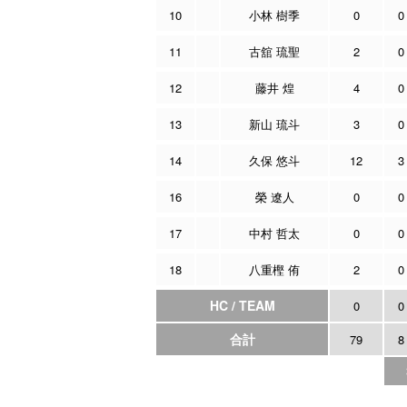
10
小林 樹季
0
0
11
古舘 琉聖
2
0
12
藤井 煌
4
0
13
新山 琉斗
3
0
14
久保 悠斗
12
3
16
榮 遼人
0
0
17
中村 哲太
0
0
18
八重樫 侑
2
0
HC / TEAM
0
0
合計
79
8