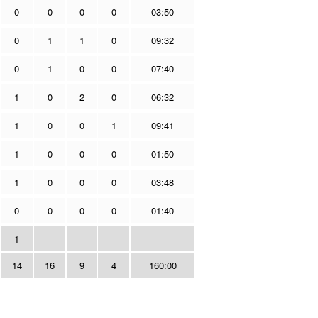
0
0
0
0
03:50
0
1
1
0
09:32
0
1
0
0
07:40
1
0
2
0
06:32
1
0
0
1
09:41
1
0
0
0
01:50
1
0
0
0
03:48
0
0
0
0
01:40
1
14
16
9
4
160:00