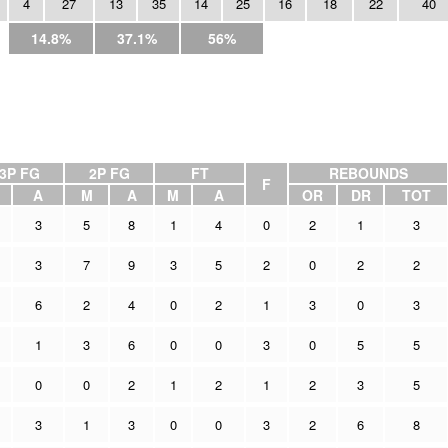
4
27
13
35
14
25
16
18
22
40
14.8%
37.1%
56%
3P FG
2P FG
FT
REBOUNDS
F
A
M
A
M
A
OR
DR
TOT
3
5
8
1
4
0
2
1
3
3
7
9
3
5
2
0
2
2
6
2
4
0
2
1
3
0
3
1
3
6
0
0
3
0
5
5
0
0
2
1
2
1
2
3
5
3
1
3
0
0
3
2
6
8