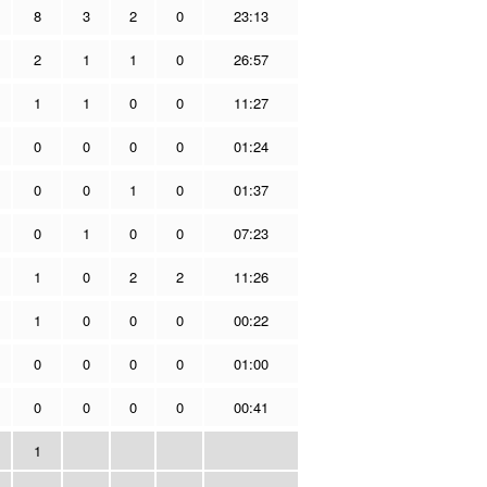
8
3
2
0
23:13
2
1
1
0
26:57
1
1
0
0
11:27
0
0
0
0
01:24
0
0
1
0
01:37
0
1
0
0
07:23
1
0
2
2
11:26
1
0
0
0
00:22
0
0
0
0
01:00
0
0
0
0
00:41
1