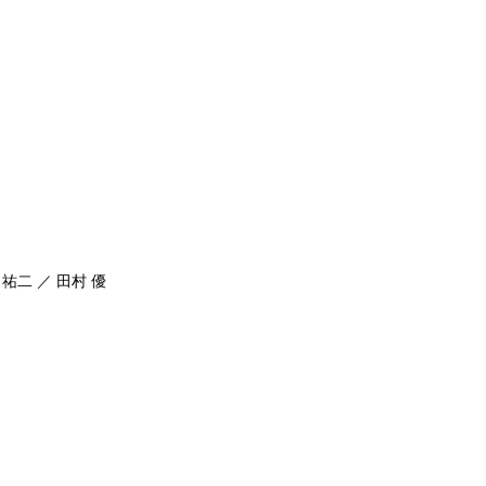
 祐二 ／ 田村 優