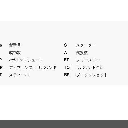
o
背番号
S
スターター
M
成功数
A
試投数
P
2ポイントシュート
FT
フリースロー
R
ディフェンス・リバウンド
TOT
リバウンド合計
T
スティール
BS
ブロックショット