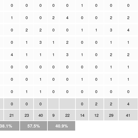
0
0
0
0
0
1
0
0
0
1
0
0
2
4
0
0
2
2
0
2
2
0
0
1
1
3
4
0
1
3
1
2
0
0
1
1
4
1
1
1
3
1
0
2
2
0
0
0
0
0
0
0
1
1
0
0
1
0
0
1
0
1
1
0
1
1
0
0
0
0
0
0
0
0
0
0
2
2
4
21
23
40
9
22
14
12
29
41
38.1%
57.5%
40.9%