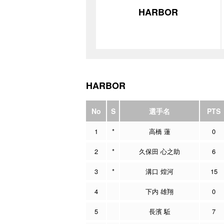
HARBOR
HARBOR
No
S
選手名
PTS
1
*
高橋 蓮
0
2
*
久保田 心之助
6
3
*
溝口 煌河
15
4
下内 雄翔
0
5
長濱 駈
7