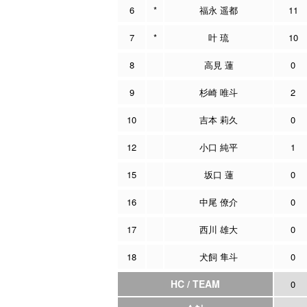
6
*
福永 遥都
11
7
*
叶 琉
10
8
高見 蓮
0
9
杉崎 唯斗
2
10
吉本 莉久
0
12
小口 純平
1
15
坂口 蓮
0
16
中尾 僚介
0
17
西川 雄大
0
18
犬飼 隼斗
0
HC / TEAM
0