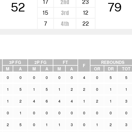
2nd
17
23
52
79
3rd
15
12
4th
7
22
3P FG
2P FG
FT
REBOUNDS
F
M
A
M
A
M
A
OR
DR
TOT
0
0
0
0
0
0
4
0
5
5
1
5
1
5
1
2
2
0
1
1
1
2
4
6
4
4
1
2
1
3
0
1
0
0
0
0
0
0
0
0
2
5
0
1
1
3
0
1
2
3