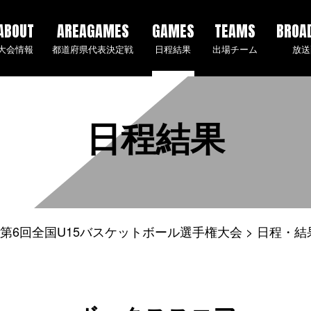
ABOUT
AREAGAMES
GAMES
TEAMS
BROA
大会情報
都道府県代表決定戦
日程結果
出場チーム
放送
日程結果
5年度 第6回全国U15バスケットボール選手権大会
日程・結