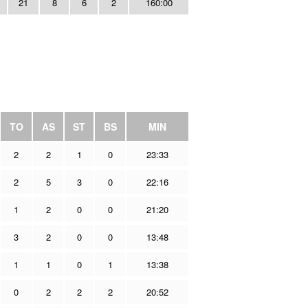
21
8
6
2
160:00
TO
AS
ST
BS
MIN
2
2
1
0
23:33
2
5
3
0
22:16
1
2
0
0
21:20
3
2
0
0
13:48
1
1
0
1
13:38
0
2
2
2
20:52