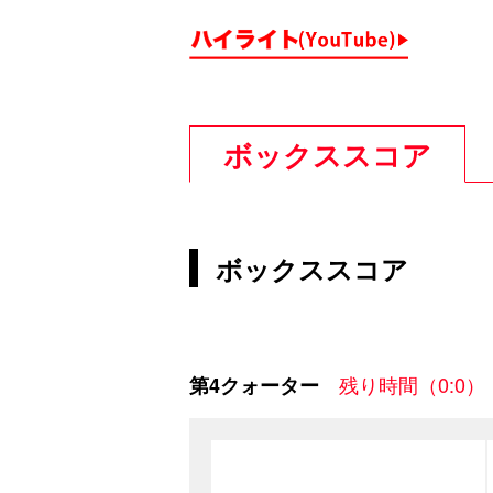
ボックススコア
ボックススコア
残り時間（0:0）
第4クォーター