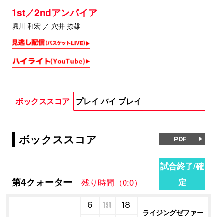
1st／2ndアンパイア
堀川 和宏 ／ 穴井 捺雄
ボックススコア
プレイ バイ プレイ
ボックススコア
PDF
試合終了/確
第4クォーター
定
残り時間（0:0）
1st
6
18
ライジングゼファー