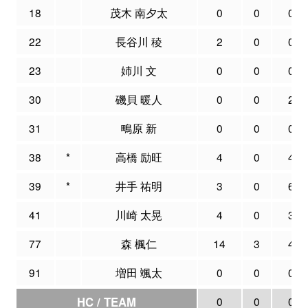
18
茂木 南夕太
0
0
0
22
長谷川 稜
2
0
0
23
姉川 文
0
0
0
30
磯貝 暖人
0
0
2
31
鴫原 新
0
0
0
38
*
高橋 励旺
4
0
4
39
*
井手 祐明
3
0
6
41
川崎 太晃
4
0
3
77
森 楓仁
14
3
4
91
増田 颯太
0
0
0
HC / TEAM
0
0
0