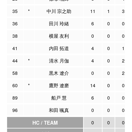
35
*
中川 宗之助
11
1
3
36
田川 玲緒
6
0
0
38
横屋 友利
0
0
0
41
内田 拓道
4
0
1
44
*
清水 月伽
4
0
2
58
黒木 遼介
0
0
2
60
*
鷹野 遼磨
14
0
0
89
船戸 慧
6
0
0
96
和田 颯真
0
0
0
HC / TEAM
0
0
0