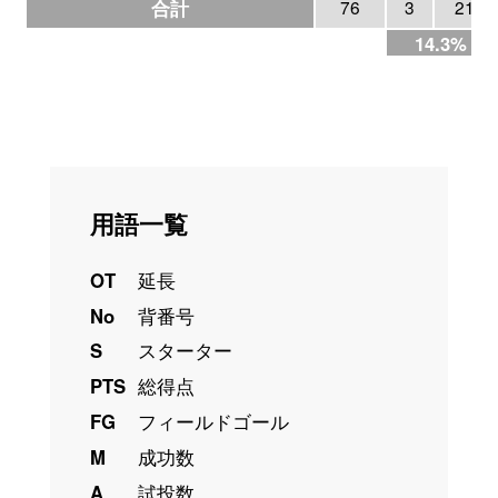
合計
76
3
21
14.3%
用語一覧
OT
延長
No
背番号
S
スターター
PTS
総得点
FG
フィールドゴール
M
成功数
A
試投数