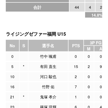
合計
44
4
27
14.8%
ライジングゼファー福岡 U15
3P FG
No
S
選手名
PTS
M
A
0
竹中 颯甫
0
0
0
5
*
有田 直生
15
2
9
10
河口 駿也
2
0
0
16
竹野 佑
7
0
0
21
*
鬼塚 孝介
1
0
0
23
篠塚 琉輝
6
0
4