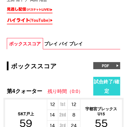
ボックススコア
プレイ バイ プレイ
ボックススコア
PDF
試合終了/確
第4クォーター
定
残り時間（0:0）
1st
12
12
宇都宮ブレックス
SKT戸上
U15
2nd
14
8
59
55
3rd
14
24