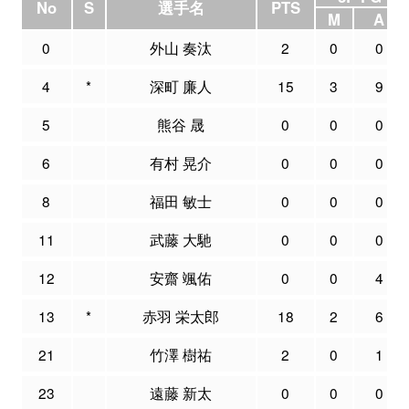
No
S
選手名
PTS
M
A
0
外山 奏汰
2
0
0
4
*
深町 廉人
15
3
9
5
熊谷 晟
0
0
0
6
有村 晃介
0
0
0
8
福田 敏士
0
0
0
11
武藤 大馳
0
0
0
12
安齋 颯佑
0
0
4
13
*
赤羽 栄太郎
18
2
6
21
竹澤 樹祐
2
0
1
23
遠藤 新太
0
0
0