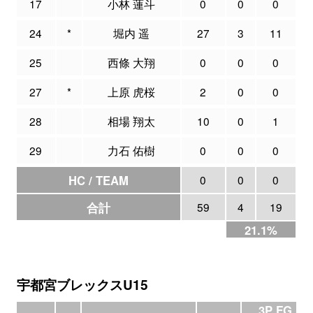
17
小林 蓮斗
0
0
0
24
*
堀内 遥
27
3
11
25
西條 大翔
0
0
0
27
*
上原 虎桜
2
0
0
28
相場 翔太
10
0
1
29
力石 佑樹
0
0
0
HC / TEAM
0
0
0
合計
59
4
19
21.1%
宇都宮ブレックスU15
3P FG